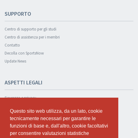
SUPPORTO
Centro di supporto per gli studi
Centro di assistenza per i membri
Contatto
Decolla con SportsNow
Update News
ASPETTI LEGALI
Sicurezza e privacy
Informativa sulla privacy
Questo sito web utilizza, da un lato, cookie
Questo sito web utilizza, da un lato, cookie
Condizioni Generali
tecnicamente necessari per garantire le
tecnicamente necessari per garantire le
Cookie Policy
funzioni di base e, dall'altro, cookie facoltativi
funzioni di base e, dall'altro, cookie facoltativi
per consentire valutazioni statistiche
per consentire valutazioni statistiche