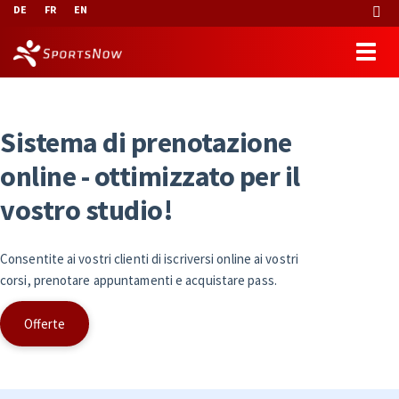
DE
FR
EN
S
i
s
t
e
m
a
d
i
p
r
e
n
o
t
a
z
i
o
n
e
o
n
l
i
n
e
-
o
t
t
i
m
i
z
z
a
t
o
p
e
r
i
l
v
o
s
t
r
o
s
t
u
d
i
o
!
Consentite ai vostri clienti di iscriversi online ai vostri
corsi, prenotare appuntamenti e acquistare pass.
Offerte