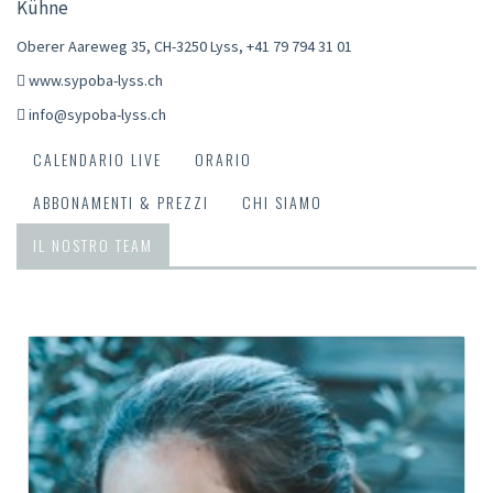
Kühne
Oberer Aareweg 35, CH-3250 Lyss
,
+41 79 794 31 01
www.sypoba-lyss.ch
info@sypoba-lyss.ch
CALENDARIO LIVE
ORARIO
ABBONAMENTI & PREZZI
CHI SIAMO
IL NOSTRO TEAM