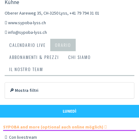
Kühne
Oberer Aareweg 35, CH-3250 Lyss
,
+41 79 794 31 01
www.sypoba-lyss.ch
info@sypoba-lyss.ch
CALENDARIO LIVE
ORARIO
ABBONAMENTI & PREZZI
CHI SIAMO
IL NOSTRO TEAM
🔎 Mostra filtri
LUNEDÌ
SYPOBA and more (optional auch online möglich)
Con livestream