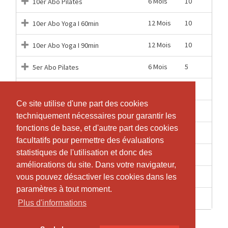
6 Mois
10
10er Abo Pilates
12 Mois
10
10er Abo Yoga I 60min
12 Mois
10
10er Abo Yoga I 90min
6 Mois
5
5er Abo Pilates
12 Mois
5
5er Abo YOGA I 60min
Ce site utilise d'une part des cookies
Ce site utilise d'une part des cookies
12 Mois
5
5er Abo Yoga I 90min
techniquement nécessaires pour garantir les
techniquement nécessaires pour garantir les
fonctions de base, et d'autre part des cookies
fonctions de base, et d'autre part des cookies
1 Jours
1
Einzellektion Pilates
facultatifs pour permettre des évaluations
facultatifs pour permettre des évaluations
statistiques de l'utilisation et donc des
statistiques de l'utilisation et donc des
1 Jours
1
Einzellektion Yoga I 60min
améliorations du site. Dans votre navigateur,
améliorations du site. Dans votre navigateur,
1 Jours
1
Einzellektion Yoga I 90min
vous pouvez désactiver les cookies dans les
vous pouvez désactiver les cookies dans les
paramètres à tout moment.
paramètres à tout moment.
1 Jours
1
Privatlektion
Plus d'informations
Plus d'informations