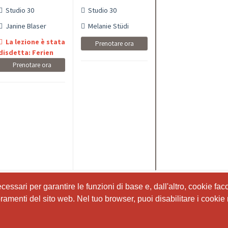
Studio 30
Studio 30
Janine Blaser
Melanie Stüdi
La lezione è stata
Prenotare ora
disdetta: Ferien
Prenotare ora
ssari per garantire le funzioni di base e, dall'altro, cookie facol
ssari per garantire le funzioni di base e, dall'altro, cookie facol
ioramenti del sito web. Nel tuo browser, puoi disabilitare i cookie 
ioramenti del sito web. Nel tuo browser, puoi disabilitare i cookie 