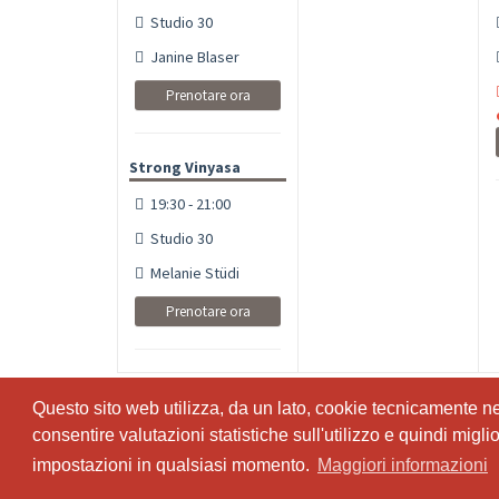
Studio 30
Janine Blaser
Prenotare ora
Strong Vinyasa
19:30 - 21:00
Studio 30
Melanie Stüdi
Prenotare ora
Questo sito web utilizza, da un lato, cookie tecnicamente nece
Questo sito web utilizza, da un lato, cookie tecnicamente nece
consentire valutazioni statistiche sull'utilizzo e quindi migl
consentire valutazioni statistiche sull'utilizzo e quindi migl
impostazioni in qualsiasi momento.
impostazioni in qualsiasi momento.
Maggiori informazioni
Maggiori informazioni
© SportsNow® 2026. Il software svizzero per il tuo studio.