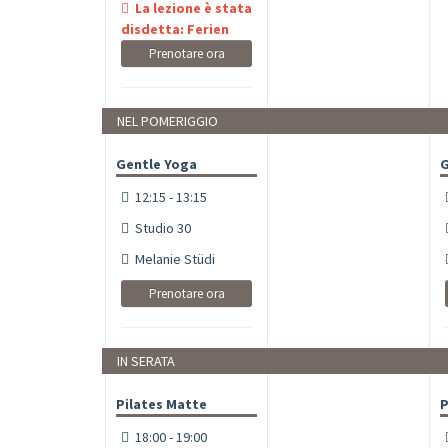
La lezione è stata
disdetta: Ferien
Prenotare ora
NEL POMERIGGIO
Gentle Yoga
G
12:15 - 13:15
Studio 30
Melanie Stüdi
Prenotare ora
IN SERATA
Pilates Matte
P
18:00 - 19:00