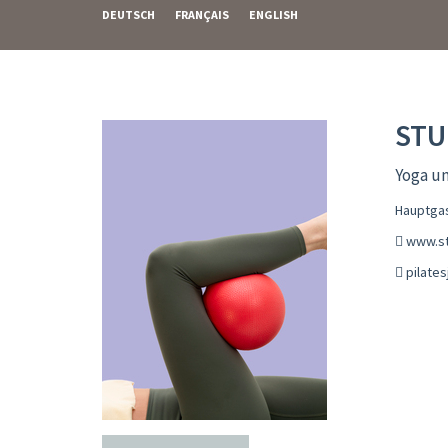
DEUTSCH
FRANÇAIS
ENGLISH
STU
Yoga un
Hauptgas
www.st
pilate