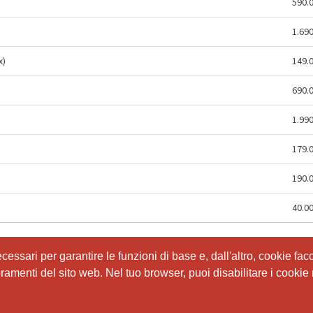
590.
)
1.69
x)
149.
690.
1.99
179.
190.
40.0
ssari per garantire le funzioni di base e, dall'altro, cookie facol
ssari per garantire le funzioni di base e, dall'altro, cookie facol
ioramenti del sito web. Nel tuo browser, puoi disabilitare i cookie 
ioramenti del sito web. Nel tuo browser, puoi disabilitare i cookie 