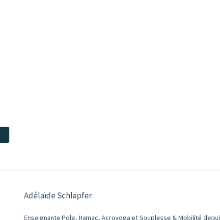
Adélaïde Schläpfer
Enseignante Pole, Hamac, Acroyoga et Souplesse & Mobilité depu