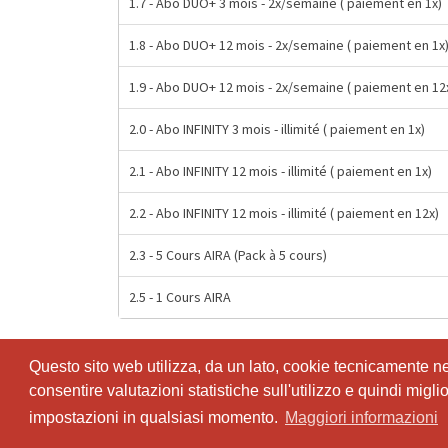
1.7 - Abo DUO+ 3 mois - 2x/semaine ( paiement en 1x)
1.8 - Abo DUO+ 12 mois - 2x/semaine ( paiement en 1x
1.9 - Abo DUO+ 12 mois - 2x/semaine ( paiement en 12
2.0 - Abo INFINITY 3 mois - illimité ( paiement en 1x)
2.1 - Abo INFINITY 12 mois - illimité ( paiement en 1x)
2.2 - Abo INFINITY 12 mois - illimité ( paiement en 12x)
2.3 - 5 Cours AIRA (Pack à 5 cours)
2.5 - 1 Cours AIRA
Questo sito web utilizza, da un lato, cookie tecnicamente nece
Questo sito web utilizza, da un lato, cookie tecnicamente nece
consentire valutazioni statistiche sull'utilizzo e quindi migl
consentire valutazioni statistiche sull'utilizzo e quindi migl
impostazioni in qualsiasi momento.
impostazioni in qualsiasi momento.
Maggiori informazioni
Maggiori informazioni
© SportsNow® 2026. Il software svizzero per il tuo studio.