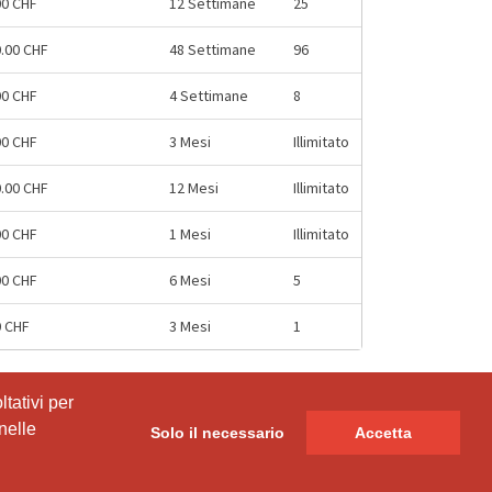
00 CHF
12 Settimane
25
0.00 CHF
48 Settimane
96
00 CHF
4 Settimane
8
00 CHF
3 Mesi
Illimitato
0.00 CHF
12 Mesi
Illimitato
00 CHF
1 Mesi
Illimitato
00 CHF
6 Mesi
5
0 CHF
3 Mesi
1
tativi per
tativi per
nelle
nelle
Solo il necessario
Solo il necessario
Accetta
Accetta