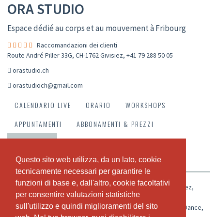
ORA STUDIO
Espace dédié au corps et au mouvement à Fribourg
Raccomandazioni dei clienti
Route André Piller 33G, CH-1762 Givisiez
,
+41 79 288 50 05
orastudio.ch
orastudioch@gmail.com
CALENDARIO LIVE
ORARIO
WORKSHOPS
APPUNTAMENTI
ABBONAMENTI & PREZZI
CHI SIAMO
IL NOSTRO TEAM
Questo sito web utilizza, da un lato, cookie
Questo sito web utilizza, da un lato, cookie
RACCOMANDAZIONI DEI CLIENTI
tecnicamente necessari per garantire le
tecnicamente necessari per garantire le
funzioni di base e, dall'altro, cookie facoltativi
funzioni di base e, dall'altro, cookie facoltativi
Bienvenue chez ORA, ton studio de danses aériennes à Givisiez,
per consentire valutazioni statistiche
per consentire valutazioni statistiche
Fribourg.
sull'utilizzo e quindi miglioramenti del sito
sull'utilizzo e quindi miglioramenti del sito
Chez ORA, tu trouveras plusieurs disciplines aériennes: Pole Dance,