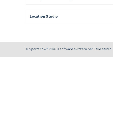
Location Studio
© SportsNow® 2026. Il software svizzero per il tuo studio.