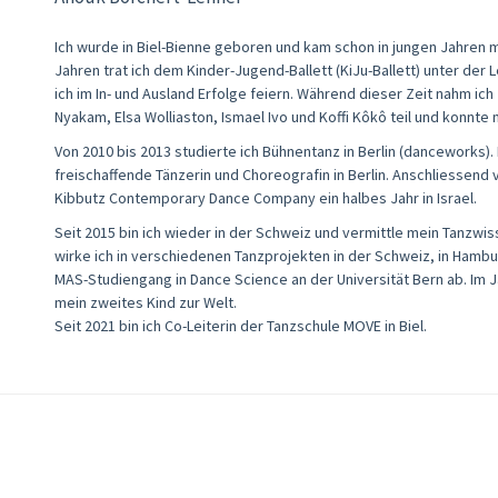
Ich wurde in Biel-Bienne geboren und kam schon in jungen Jahren mi
Jahren trat ich dem Kinder-Jugend-Ballett (KiJu-Ballett) unter der L
ich im In- und Ausland Erfolge feiern. Während dieser Zeit nahm 
Nyakam, Elsa Wolliaston, Ismael Ivo und Koffi Kôkô teil und konnte
Von 2010 bis 2013 studierte ich Bühnentanz in Berlin (danceworks). 
freischaffende Tänzerin und Choreografin in Berlin. Anschliessen
Kibbutz Contemporary Dance Company ein halbes Jahr in Israel.
Seit 2015 bin ich wieder in der Schweiz und vermittle mein Tanzw
wirke ich in verschiedenen Tanzprojekten in der Schweiz, in Hambur
MAS-Studiengang in Dance Science an der Universität Bern ab. Im
mein zweites Kind zur Welt.
Seit 2021 bin ich Co-Leiterin der Tanzschule MOVE in Biel.