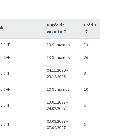
Durée de
Crédit
validité
00 CHF
13 Semaines
13
00 CHF
13 Semaines
26
04.11.2026 -
00 CHF
8
23.12.2026
00 CHF
10 Semaines
10
13.01.2027 -
00 CHF
6
24.02.2027
03.03.2027 -
00 CHF
6
07.04.2027