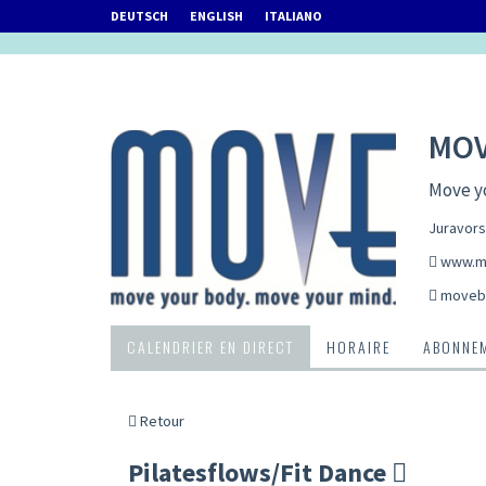
DEUTSCH
ENGLISH
ITALIANO
MOV
Move y
Juravors
www.m
movebi
CALENDRIER EN DIRECT
HORAIRE
ABONNEM
Retour
Pilatesflows/Fit Dance