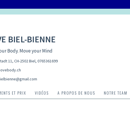
E BIEL-BIENNE
our Body. Move your Mind
tadt 11, CH-2502 Biel
,
0765361699
ovebody.ch
elbienne@gmail.com
ENTS ET PRIX
VIDÉOS
A PROPOS DE NOUS
NOTRE TEAM