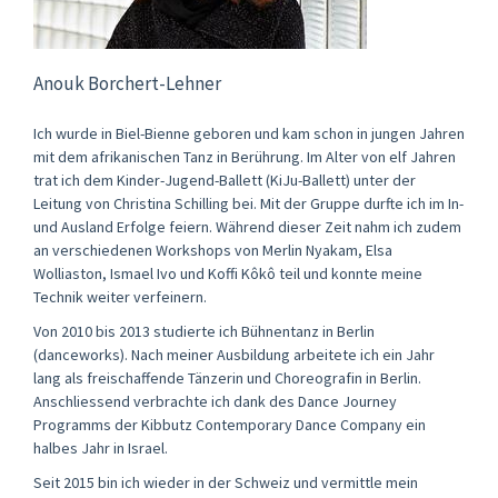
Anouk Borchert-Lehner
Ich wurde in Biel-Bienne geboren und kam schon in jungen Jahren
mit dem afrikanischen Tanz in Berührung. Im Alter von elf Jahren
trat ich dem Kinder-Jugend-Ballett (KiJu-Ballett) unter der
Leitung von Christina Schilling bei. Mit der Gruppe durfte ich im In-
und Ausland Erfolge feiern. Während dieser Zeit nahm ich zudem
an verschiedenen Workshops von Merlin Nyakam, Elsa
Wolliaston, Ismael Ivo und Koffi Kôkô teil und konnte meine
Technik weiter verfeinern.
Von 2010 bis 2013 studierte ich Bühnentanz in Berlin
(danceworks). Nach meiner Ausbildung arbeitete ich ein Jahr
lang als freischaffende Tänzerin und Choreografin in Berlin.
Anschliessend verbrachte ich dank des Dance Journey
Programms der Kibbutz Contemporary Dance Company ein
halbes Jahr in Israel.
Seit 2015 bin ich wieder in der Schweiz und vermittle mein