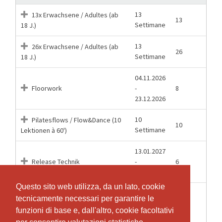
13
13x Erwachsene / Adultes (ab
13
Settimane
18 J.)
13
26x Erwachsene / Adultes (ab
26
Settimane
18 J.)
04.11.2026
Floorwork
-
8
23.12.2026
10
Pilatesflows / Flow&Dance (10
10
Settimane
Lektionen à 60')
13.01.2027
Release Technik
-
6
24.02.2027
Questo sito web utilizza, da un lato, cookie
Questo sito web utilizza, da un lato, cookie
03.03.2027
tecnicamente necessari per garantire le
tecnicamente necessari per garantire le
Turns&Jumps
-
6
funzioni di base e, dall'altro, cookie facoltativi
funzioni di base e, dall'altro, cookie facoltativi
07.04.2027