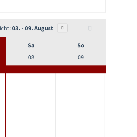
cht:
03. - 09. August
Sa
So
08
09