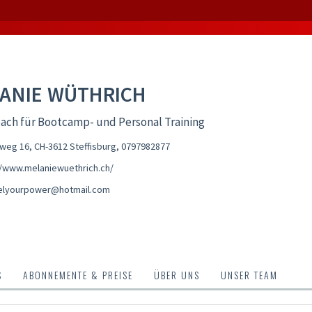
ANIE WÜTHRICH
ach für Bootcamp- und Personal Training
eg 16, CH-3612 Steffisburg
,
0797982877
//www.melaniewuethrich.ch/
elyourpower@hotmail.com
S
ABONNEMENTE & PREISE
ÜBER UNS
UNSER TEAM