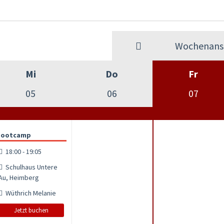
Wochenansi
Mi
Do
Fr
05
06
07
Bootcamp
18:00 - 19:05
Schulhaus Untere
Au, Heimberg
Wüthrich Melanie
Jetzt buchen