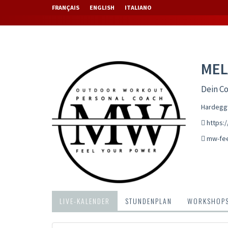
FRANÇAIS
ENGLISH
ITALIANO
MEL
Dein Co
Hardeggw
https:
mw-fe
LIVE-KALENDER
STUNDENPLAN
WORKSHOP