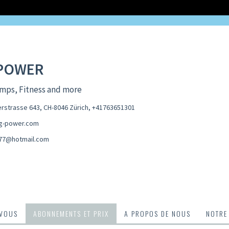
POWER
mps, Fitness and more
rstrasse 643, CH-8046 Zürich
,
+41763651301
g-power.com
k77@hotmail.com
-VOUS
ABONNEMENTS ET PRIX
A PROPOS DE NOUS
NOTRE