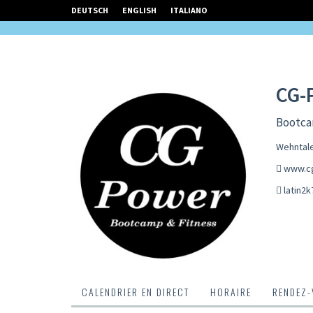
DEUTSCH
ENGLISH
ITALIANO
CG-
Bootca
Wehntale
www.c
latin2
CALENDRIER EN DIRECT
HORAIRE
RENDEZ