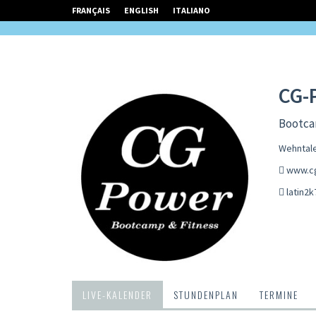
FRANÇAIS
ENGLISH
ITALIANO
CG-
Bootca
Wehntale
www.c
latin2
LIVE-KALENDER
STUNDENPLAN
TERMINE