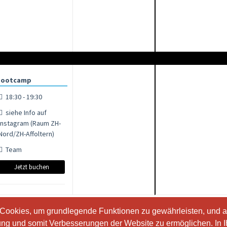
Bootcamp
18:30 - 19:30
siehe Info auf
Instagram (Raum ZH-
Nord/ZH-Affoltern)
Team
Jetzt buchen
 Cookies, um grundlegende Funktionen zu gewährleisten, und a
 Cookies, um grundlegende Funktionen zu gewährleisten, und a
ung und somit Verbesserungen der Website zu ermöglichen. In 
ung und somit Verbesserungen der Website zu ermöglichen. In 