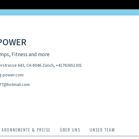
POWER
mps, Fitness and more
rstrasse 643, CH-8046 Zürich
,
+41763651301
g-power.com
k77@hotmail.com
ABONNEMENTE & PREISE
ÜBER UNS
UNSER TEAM