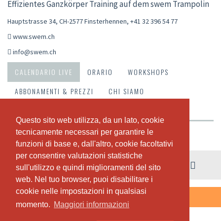
Effizientes Ganzkörper Training auf dem swem Trampolin
Hauptstrasse 34, CH-2577 Finsterhennen
,
+41 32 396 54 77
www.swem.ch
info@swem.ch
CALENDARIO LIVE
ORARIO
WORKSHOPS
ABBONAMENTI & PREZZI
CHI SIAMO
IL NOSTRO TEAM
Questo sito web utilizza, da un lato, cookie
Questo sito web utilizza, da un lato, cookie
tecnicamente necessari per garantire le
tecnicamente necessari per garantire le
Riepilogo della settimana
funzioni di base e, dall'altro, cookie facoltativi
funzioni di base e, dall'altro, cookie facoltativi
per consentire valutazioni statistiche
per consentire valutazioni statistiche
03. - 09. agosto
sull'utilizzo e quindi miglioramenti del sito
sull'utilizzo e quindi miglioramenti del sito
web. Nel tuo browser, puoi disabilitare i
web. Nel tuo browser, puoi disabilitare i
cookie nelle impostazioni in qualsiasi
cookie nelle impostazioni in qualsiasi
QUESTA SETTIMANA NON CI SONO LEZIONI
momento.
momento.
Maggiori informazioni
Maggiori informazioni