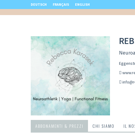
DEUTSCH
FRANÇAIS
ENGLISH
REB
Neuroat
Eggenstr
www.re
info@r
ABBONAMENTI & PREZZI
CHI SIAMO
IL N