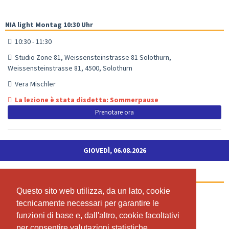
NIA light Montag 10:30 Uhr
10:30 - 11:30
Studio Zone 81, Weissensteinstrasse 81 Solothurn,
Weissensteinstrasse 81, 4500, Solothurn
Vera Mischler
La lezione è stata disdetta: Sommerpause
Prenotare ora
GIOVEDÌ, 06.08.2026
NIA Donnerstag 19 Uhr
Questo sito web utilizza, da un lato, cookie
Questo sito web utilizza, da un lato, cookie
19:00 - 20:00
tecnicamente necessari per garantire le
tecnicamente necessari per garantire le
Studio Zone 81, Weissensteinstrasse 81 4500 Solothurn
funzioni di base e, dall'altro, cookie facoltativi
funzioni di base e, dall'altro, cookie facoltativi
Vera Mischler
per consentire valutazioni statistiche
per consentire valutazioni statistiche