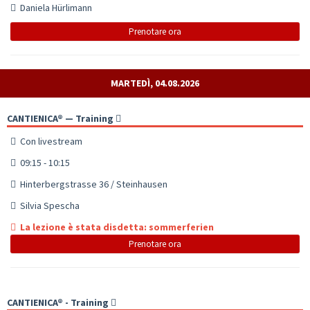
Daniela Hürlimann
Prenotare ora
MARTEDÌ, 04.08.2026
CANTIENICA® — Training
Con livestream
09:15 - 10:15
Hinterbergstrasse 36 / Steinhausen
Silvia Spescha
La lezione è stata disdetta: sommerferien
Prenotare ora
CANTIENICA® - Training