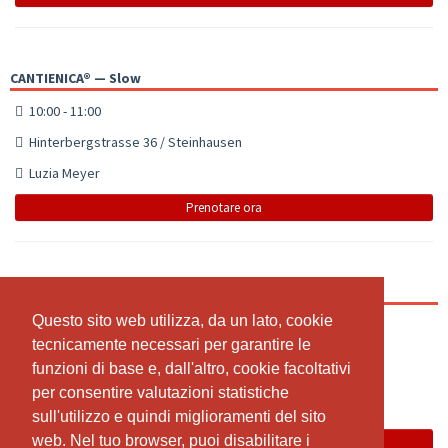
CANTIENICA® — Slow
10:00 - 11:00
Hinterbergstrasse 36 / Steinhausen
Luzia Meyer
Prenotare ora
CANTIENICA® — Training
Questo sito web utilizza, da un lato, cookie
Questo sito web utilizza, da un lato, cookie
12:00 - 13:00
tecnicamente necessari per garantire le
tecnicamente necessari per garantire le
Hinterbergstrasse 36 / Steinhausen
funzioni di base e, dall'altro, cookie facoltativi
funzioni di base e, dall'altro, cookie facoltativi
Team
per consentire valutazioni statistiche
per consentire valutazioni statistiche
sull'utilizzo e quindi miglioramenti del sito
sull'utilizzo e quindi miglioramenti del sito
La lezione è stata disdetta: Sommerferien
web. Nel tuo browser, puoi disabilitare i
web. Nel tuo browser, puoi disabilitare i
Prenotare ora