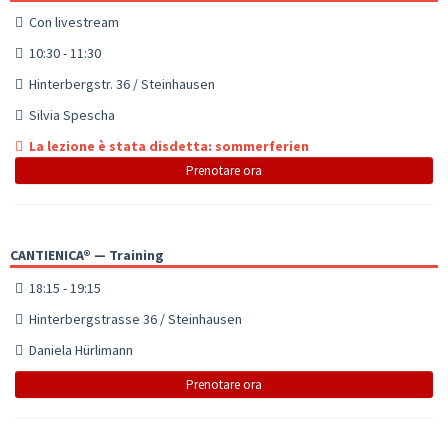
Con livestream
10:30 - 11:30
Hinterbergstr. 36 / Steinhausen
Silvia Spescha
La lezione è stata disdetta: sommerferien
Prenotare ora
CANTIENICA® — Training
18:15 - 19:15
Hinterbergstrasse 36 / Steinhausen
Daniela Hürlimann
Prenotare ora