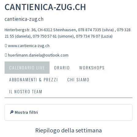
CANTIENICA-ZUG.CH
cantienica-zug.ch
Hinterbergstr. 36, CH-6312 Steinhausen
,
078 874 7335 (silvia) , 079 328
21 55 (daniela), 079 750 57 61 (simone), 079 734 76 07 (Luzia)
www.cantienica-zug.ch
huerlimann.daniela@outlook.com
CALENDARIO LIVE
ORARIO
WORKSHOPS
ABBONAMENTI & PREZZI
CHI SIAMO
IL NOSTRO TEAM
🔎 Mostra filtri
Riepilogo della settimana