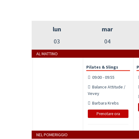
lun
mar
03
04
AL MATTINO
Pilates & Slings
P
09:00 - 09:55
Balance Attitude /
Vevey
Barbara Krebs
Prenotare ora
NEL POMERIGGIO