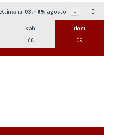
settimana:
03. - 09. agosto
sab
dom
08
09