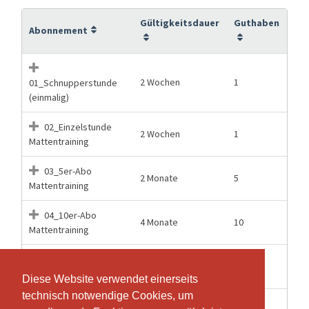
Gültigkeitsdauer
Guthaben
Abonnement
2 Wochen
1
01_Schnupperstunde
(einmalig)
02_Einzelstunde
2 Wochen
1
Mattentraining
03_5er-Abo
2 Monate
5
Mattentraining
04_10er-Abo
4 Monate
10
Mattentraining
05_20er-Abo
8 Monate
20
Mattentraining
Diese Website verwendet einerseits
Diese Website verwendet einerseits
technisch notwendige Cookies, um
technisch notwendige Cookies, um
06_40er-Abo