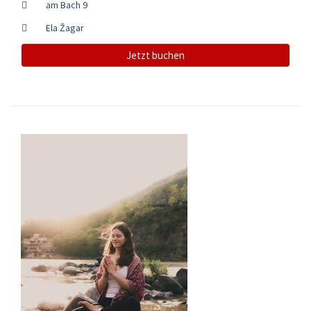
am Bach 9
Ela Žagar
Jetzt buchen