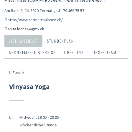
PILATES & YOGA PERSONAL TRAINING ZERMATT
Am Bach 9, CH-3920 Zermatt
,
+41 79 469 75 57
http://www.zermattbalance.ch/
anita.locher@gmx.ch
LIVE-KALENDER
STUNDENPLAN
ABONNEMENTE & PREISE
ÜBER UNS
UNSER TEAM
Zurück
Vinyasa Yoga
Mittwoch, 19:05 - 20:05
Wöchentliche Stunde