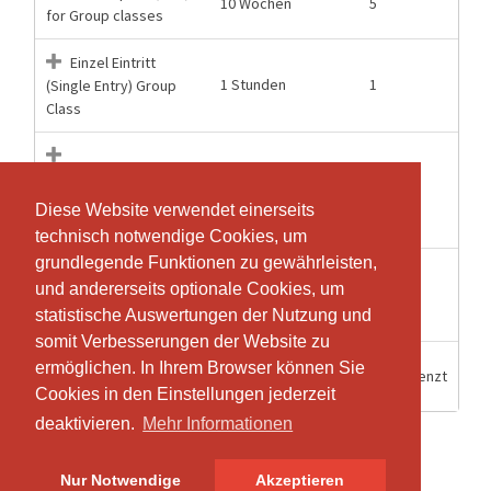
10 Wochen
5
for Group classes
Einzel Eintritt
1 Stunden
1
(Single Entry) Group
Class
Halbjahresabonnement
12 Monate
26
26 Eintritte für
Diese Website verwendet einerseits
Diese Website verwendet einerseits
Gruppenkurse
technisch notwendige Cookies, um
technisch notwendige Cookies, um
grundlegende Funktionen zu gewährleisten,
grundlegende Funktionen zu gewährleisten,
Trial Class /
und andererseits optionale Cookies, um
und andererseits optionale Cookies, um
1 Wochen
1
Schnupper Kurs for
statistische Auswertungen der Nutzung und
statistische Auswertungen der Nutzung und
Locals
somit Verbesserungen der Website zu
somit Verbesserungen der Website zu
Zermattbalance
ermöglichen. In Ihrem Browser können Sie
ermöglichen. In Ihrem Browser können Sie
1 Monate
Unbegrenzt
Monthly
Cookies in den Einstellungen jederzeit
Cookies in den Einstellungen jederzeit
deaktivieren.
deaktivieren.
Mehr Informationen
Mehr Informationen
Nur Notwendige
Nur Notwendige
Akzeptieren
Akzeptieren