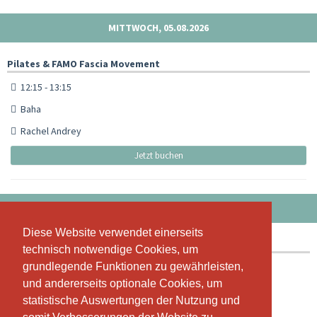
MITTWOCH, 05.08.2026
Pilates & FAMO Fascia Movement
12:15 - 13:15
Baha
Rachel Andrey
Jetzt buchen
DONNERSTAG, 06.08.2026
Diese Website verwendet einerseits
Diese Website verwendet einerseits
Pilates & FAMO Fascia Movement
technisch notwendige Cookies, um
technisch notwendige Cookies, um
grundlegende Funktionen zu gewährleisten,
grundlegende Funktionen zu gewährleisten,
18:30 - 19:30
und andererseits optionale Cookies, um
und andererseits optionale Cookies, um
Baha
statistische Auswertungen der Nutzung und
statistische Auswertungen der Nutzung und
Rachel Andrey