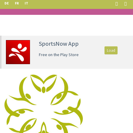
DE
FR
IT
SportsNow App
Load
Free on the Play Store