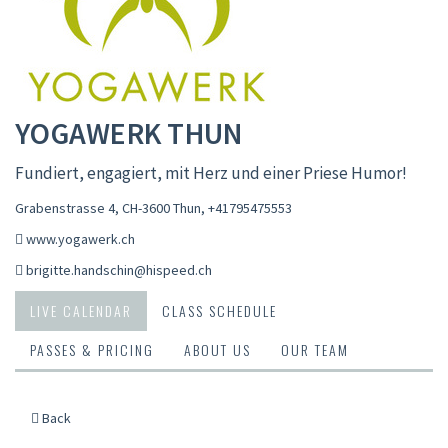
YOGAWERK THUN
Fundiert, engagiert, mit Herz und einer Priese Humor!
Grabenstrasse 4, CH-3600 Thun
,
+41795475553
www.yogawerk.ch
brigitte.handschin@hispeed.ch
LIVE CALENDAR
CLASS SCHEDULE
PASSES & PRICING
ABOUT US
OUR TEAM
Back