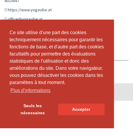
4023647
https://www.yogavibe.at
office@yogavibe.at
CALENDRIER EN DIRECT
HORAIRE
Ce site utilise d'une part des cookies
Ce site utilise d'une part des cookies
techniquement nécessaires pour garantir les
techniquement nécessaires pour garantir les
ABONNEMENTS ET PRIX
A PROPOS DE NOUS
fonctions de base, et d'autre part des cookies
fonctions de base, et d'autre part des cookies
NOTRE TEAM
facultatifs pour permettre des évaluations
facultatifs pour permettre des évaluations
statistiques de l'utilisation et donc des
statistiques de l'utilisation et donc des
améliorations du site. Dans votre navigateur,
améliorations du site. Dans votre navigateur,
vous pouvez désactiver les cookies dans les
vous pouvez désactiver les cookies dans les
paramètres à tout moment.
paramètres à tout moment.
Plus d'informations
Plus d'informations
© SportsNow® 2026. Le logiciel suisse pour ton studio.
Seuls les
Seuls les
Accepter
Accepter
nécessaires
nécessaires