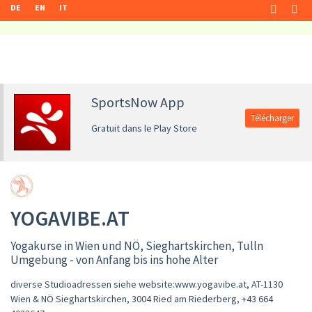
DE
EN
IT
SportsNow App
Télécharger
Gratuit dans le Play Store
YOGAVIBE.AT
Yogakurse in Wien und NÖ, Sieghartskirchen, Tulln
Umgebung - von Anfang bis ins hohe Alter
diverse Studioadressen siehe website:www.yogavibe.at, AT-1130
Wien & NÖ Sieghartskirchen, 3004 Ried am Riederberg
,
+43 664