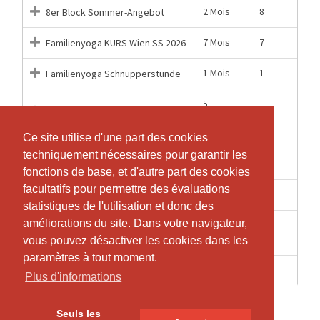
2 Mois
8
8er Block Sommer-Angebot
7 Mois
7
Familienyoga KURS Wien SS 2026
1 Mois
1
Familienyoga Schnupperstunde
5
5
Mama-Baby-Yoga KURS
Semaines
Ce site utilise d'une part des cookies
Ce site utilise d'une part des cookies
4
Online Stunde Pränatal oder
techniquement nécessaires pour garantir les
techniquement nécessaires pour garantir les
1
Semaines
Einzelstunde
fonctions de base, et d'autre part des cookies
fonctions de base, et d'autre part des cookies
facultatifs pour permettre des évaluations
facultatifs pour permettre des évaluations
4 Mois
1
Online Yoga 60min EZ
statistiques de l'utilisation et donc des
statistiques de l'utilisation et donc des
améliorations du site. Dans votre navigateur,
améliorations du site. Dans votre navigateur,
3
1
Schnupperstunde
Semaines
vous pouvez désactiver les cookies dans les
vous pouvez désactiver les cookies dans les
paramètres à tout moment.
paramètres à tout moment.
12 Mois
1
Workshop Hormonyoga
Plus d'informations
Plus d'informations
Seuls les
Seuls les