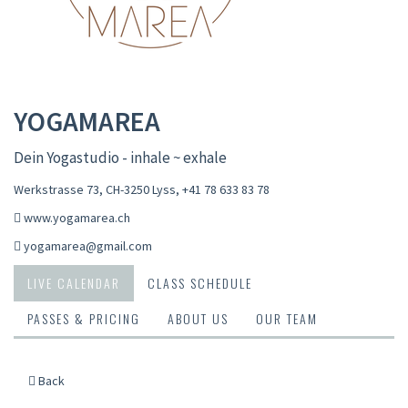
YOGAMAREA
Dein Yogastudio - inhale ~ exhale
Werkstrasse 73, CH-3250 Lyss
,
+41 78 633 83 78
www.yogamarea.ch
yogamarea@gmail.com
LIVE CALENDAR
CLASS SCHEDULE
PASSES & PRICING
ABOUT US
OUR TEAM
Back