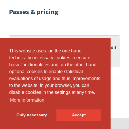
Passes & pricing
Period
of
Credit
Pass
This website uses, on the one hand,
This website uses, on the one hand,
validity
technically necessary cookies to ensure
technically necessary cookies to ensure
basic functionalities and, on the other hand,
basic functionalities and, on the other hand,
optional cookies to enable statistical
optional cookies to enable statistical
1 weeks
1
Pranayama
evaluations of usage and thus improvements
evaluations of usage and thus improvements
4
to the website. In your browser, you can
to the website. In your browser, you can
1
Probelektion
Months
disable cookies in the settings at any time.
disable cookies in the settings at any time.
More information
More information
Only necessary
Only necessary
Accept
Accept
© SportsNow® 2026. The Swiss software for your studio.