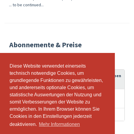
... to be continued...
Abonnemente & Preise
Diese Website verwendet einerseits
Diese Website verwendet einerseits
technisch notwendige Cookies, um
technisch notwendige Cookies, um
Gültigkeitsdauer
Guthaben
Abonnement
grundlegende Funktionen zu gewährleisten,
grundlegende Funktionen zu gewährleisten,
und andererseits optionale Cookies, um
und andererseits optionale Cookies, um
statistische Auswertungen der Nutzung und
statistische Auswertungen der Nutzung und
Breathwork -
1 Tage
1
Gruppensession
somit Verbesserungen der Website zu
somit Verbesserungen der Website zu
ermöglichen. In Ihrem Browser können Sie
ermöglichen. In Ihrem Browser können Sie
1 Tage
1
Gutschein
Cookies in den Einstellungen jederzeit
Cookies in den Einstellungen jederzeit
deaktivieren.
deaktivieren.
Mehr Informationen
Mehr Informationen