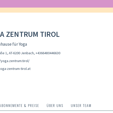
A ZENTRUM TIROL
hause für Yoga
aße 1, AT-6200 Jenbach
,
+4366480446630
/yoga.zentrum.tirol/
oga-zentrum-tirol.at
ABONNEMENTE & PREISE
ÜBER UNS
UNSER TEAM