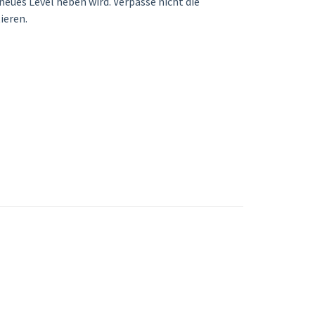
 neues Level heben wird. Verpasse nicht die
ieren.