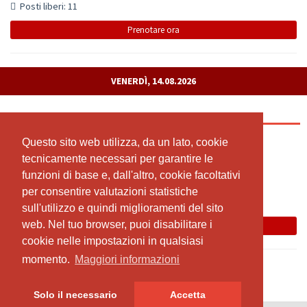
Posti liberi: 11
Prenotare ora
VENERDÌ, 14.08.2026
Freitag
Con livestream
Questo sito web utilizza, da un lato, cookie
Questo sito web utilizza, da un lato, cookie
tecnicamente necessari per garantire le
tecnicamente necessari per garantire le
09:00 - 10:30
funzioni di base e, dall'altro, cookie facoltativi
funzioni di base e, dall'altro, cookie facoltativi
Yoga-Schönau
per consentire valutazioni statistiche
per consentire valutazioni statistiche
Claudia Greco
sull'utilizzo e quindi miglioramenti del sito
sull'utilizzo e quindi miglioramenti del sito
web. Nel tuo browser, puoi disabilitare i
web. Nel tuo browser, puoi disabilitare i
Prenotare ora
cookie nelle impostazioni in qualsiasi
cookie nelle impostazioni in qualsiasi
momento.
momento.
Maggiori informazioni
Maggiori informazioni
Solo il necessario
Solo il necessario
Accetta
Accetta