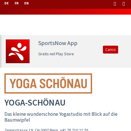
DE
FR
EN
SportsNow App
Carico
Gratis nel Play Store
YOGA-SCHÖNAU
Das kleine wunderschöne Yogastudio mit Blick auf die
Baumwipfel
Zinggstrasse 19, CH-3007 Bern
,
+41 78 710 22 70