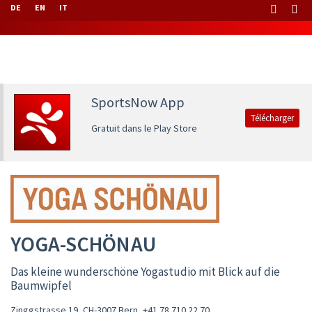
DE
EN
IT
SportsNow App
Télécharger
Gratuit dans le Play Store
YOGA-SCHÖNAU
Das kleine wunderschöne Yogastudio mit Blick auf die
Baumwipfel
Zinggstrasse 19, CH-3007 Bern
,
+41 78 710 22 70