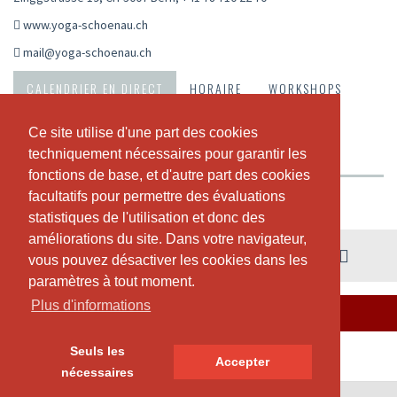
www.yoga-schoenau.ch
mail@yoga-schoenau.ch
CALENDRIER EN DIRECT
HORAIRE
WORKSHOPS
ABONNEMENTS ET PRIX
A PROPOS DE NOUS
Ce site utilise d'une part des cookies
Ce site utilise d'une part des cookies
techniquement nécessaires pour garantir les
techniquement nécessaires pour garantir les
NOTRE TEAM
fonctions de base, et d'autre part des cookies
fonctions de base, et d'autre part des cookies
facultatifs pour permettre des évaluations
facultatifs pour permettre des évaluations
Vue hebdomadaire
statistiques de l'utilisation et donc des
statistiques de l'utilisation et donc des
améliorations du site. Dans votre navigateur,
améliorations du site. Dans votre navigateur,
03. - 09. août
vous pouvez désactiver les cookies dans les
vous pouvez désactiver les cookies dans les
paramètres à tout moment.
paramètres à tout moment.
Plus d'informations
Plus d'informations
DURANT CETTE SEMAINE, IL N'Y A PAS DE COURS.
Seuls les
Seuls les
Accepter
Accepter
nécessaires
nécessaires