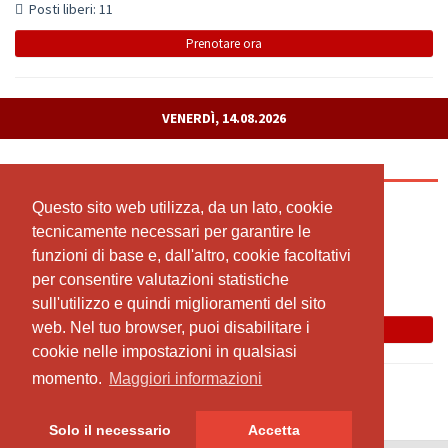
Posti liberi: 11
Prenotare ora
VENERDÌ, 14.08.2026
Freitag
Con livestream
Questo sito web utilizza, da un lato, cookie
Questo sito web utilizza, da un lato, cookie
tecnicamente necessari per garantire le
tecnicamente necessari per garantire le
09:00 - 10:30
funzioni di base e, dall'altro, cookie facoltativi
funzioni di base e, dall'altro, cookie facoltativi
Yoga-Schönau
per consentire valutazioni statistiche
per consentire valutazioni statistiche
Claudia Greco
sull'utilizzo e quindi miglioramenti del sito
sull'utilizzo e quindi miglioramenti del sito
web. Nel tuo browser, puoi disabilitare i
web. Nel tuo browser, puoi disabilitare i
Prenotare ora
cookie nelle impostazioni in qualsiasi
cookie nelle impostazioni in qualsiasi
momento.
momento.
Maggiori informazioni
Maggiori informazioni
Solo il necessario
Solo il necessario
Accetta
Accetta