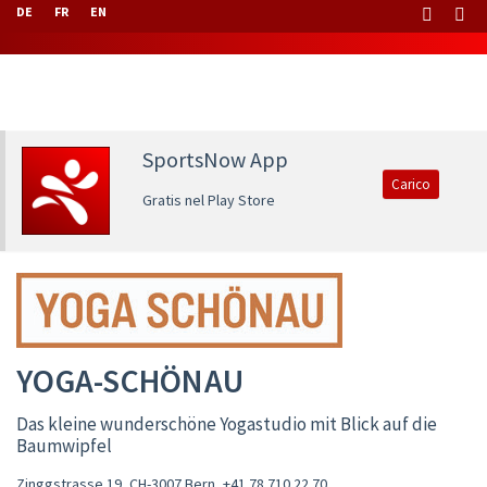
DE
FR
EN
SportsNow App
Carico
Gratis nel Play Store
YOGA-SCHÖNAU
Das kleine wunderschöne Yogastudio mit Blick auf die
Baumwipfel
Zinggstrasse 19, CH-3007 Bern
,
+41 78 710 22 70