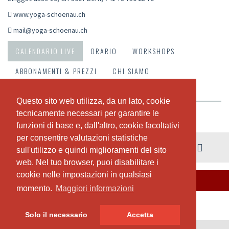
www.yoga-schoenau.ch
mail@yoga-schoenau.ch
CALENDARIO LIVE
ORARIO
WORKSHOPS
ABBONAMENTI & PREZZI
CHI SIAMO
IL NOSTRO TEAM
Questo sito web utilizza, da un lato, cookie
Questo sito web utilizza, da un lato, cookie
tecnicamente necessari per garantire le
tecnicamente necessari per garantire le
Riepilogo della settimana
funzioni di base e, dall'altro, cookie facoltativi
funzioni di base e, dall'altro, cookie facoltativi
per consentire valutazioni statistiche
per consentire valutazioni statistiche
03. - 09. agosto
sull'utilizzo e quindi miglioramenti del sito
sull'utilizzo e quindi miglioramenti del sito
web. Nel tuo browser, puoi disabilitare i
web. Nel tuo browser, puoi disabilitare i
cookie nelle impostazioni in qualsiasi
cookie nelle impostazioni in qualsiasi
QUESTA SETTIMANA NON CI SONO LEZIONI
momento.
momento.
Maggiori informazioni
Maggiori informazioni
Solo il necessario
Solo il necessario
Accetta
Accetta