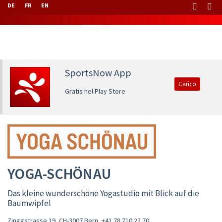
DE
FR
EN
SportsNow App
Carico
Gratis nel Play Store
YOGA-SCHÖNAU
Das kleine wunderschöne Yogastudio mit Blick auf die
Baumwipfel
Zinggstrasse 19, CH-3007 Bern
,
+41 78 710 22 70