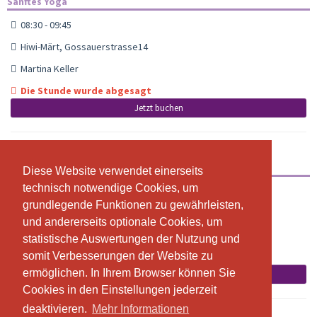
Sanftes Yoga
08:30 - 09:45
Hiwi-Märt, Gossauerstrasse14
Martina Keller
Die Stunde wurde abgesagt
Jetzt buchen
Yoga
Diese Website verwendet einerseits
Diese Website verwendet einerseits
technisch notwendige Cookies, um
technisch notwendige Cookies, um
19:00 - 20:15
grundlegende Funktionen zu gewährleisten,
grundlegende Funktionen zu gewährleisten,
Hiwi-Märt, Gossauerstrasse 14
und andererseits optionale Cookies, um
und andererseits optionale Cookies, um
Martina Keller
statistische Auswertungen der Nutzung und
statistische Auswertungen der Nutzung und
somit Verbesserungen der Website zu
somit Verbesserungen der Website zu
Die Stunde wurde abgesagt
ermöglichen. In Ihrem Browser können Sie
ermöglichen. In Ihrem Browser können Sie
Jetzt buchen
Cookies in den Einstellungen jederzeit
Cookies in den Einstellungen jederzeit
deaktivieren.
deaktivieren.
Mehr Informationen
Mehr Informationen