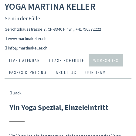
YOGA MARTINA KELLER
Sein in der Fülle
Gerichtshausstrasse 7, CH-8340 Hinwil
,
+41796572222
www.martinakeller.ch
info@martinakeller.ch
LIVE CALENDAR
CLASS SCHEDULE
WORKSHOPS
PASSES & PRICING
ABOUT US
OUR TEAM
Back
Yin Yoga Spezial, Einzeleintritt
Yin Yoga ist ein langsames, tiefenentspannendes Yoga.