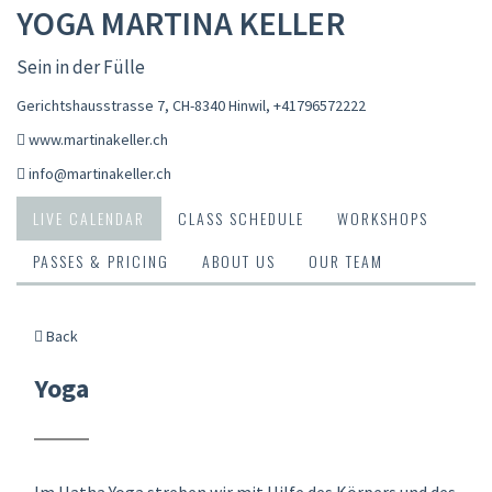
YOGA MARTINA KELLER
Sein in der Fülle
Gerichtshausstrasse 7, CH-8340 Hinwil
,
+41796572222
www.martinakeller.ch
info@martinakeller.ch
LIVE CALENDAR
CLASS SCHEDULE
WORKSHOPS
PASSES & PRICING
ABOUT US
OUR TEAM
Back
Yoga
Im Hatha Yoga streben wir mit Hilfe des Körpers und des