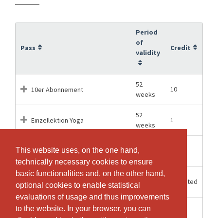
Period
of
Pass
Credit
validity
52
10
10er Abonnement
weeks
52
1
Einzellektion Yoga
weeks
52
Jahresabonnement, 1
This website uses, on the one hand,
40
weeks
Eintritt/Woche
technically necessary cookies to ensure
basic functionalities and, on the other hand,
52
Unlimited
Jahresabonnement, unlimitiert
optional cookies to enable statistical
weeks
evaluations of usage and thus improvements
52
to the website. In your browser, you can
3
Probeabonnement
weeks