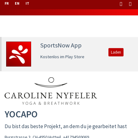
FR
EN
IT
SportsNow App
Laden
Kostenlos im Play Store
YOCAPO
Du bist das beste Projekt, an dem du je gearbeitet hast
Burgstrasse 3, CH-4950 Huttwil
,
+41794569069