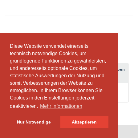
Abonnemente & Preise
Diese Website verwendet einerseits
Diese Website verwendet einerseits
technisch notwendige Cookies, um
technisch notwendige Cookies, um
grundlegende Funktionen zu gewährleisten,
grundlegende Funktionen zu gewährleisten,
und andererseits optionale Cookies, um
und andererseits optionale Cookies, um
Gültigkeitsdauer
Guthaben
Abonnement
statistische Auswertungen der Nutzung und
statistische Auswertungen der Nutzung und
somit Verbesserungen der Website zu
somit Verbesserungen der Website zu
Atemreise After
ermöglichen. In Ihrem Browser können Sie
ermöglichen. In Ihrem Browser können Sie
5 Wochen
1
Work
Cookies in den Einstellungen jederzeit
Cookies in den Einstellungen jederzeit
deaktivieren.
deaktivieren.
Mehr Informationen
Mehr Informationen
Nur Notwendige
Nur Notwendige
Akzeptieren
Akzeptieren
© SportsNow® 2026. Die Schweizer Software für dein Studio.