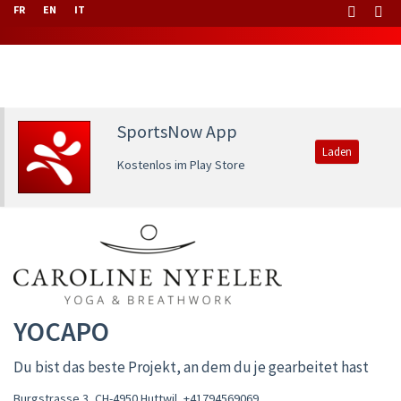
FR
EN
IT
SportsNow App
Laden
Kostenlos im Play Store
YOCAPO
Du bist das beste Projekt, an dem du je gearbeitet hast
Burgstrasse 3, CH-4950 Huttwil
,
+41794569069