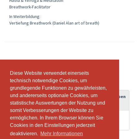
Hatha & YinYoga & Meditation
Breathwork-Facilitator
In Weiterbildung:
Vertiefung Breathwork (Daniel Alan art of breath)
Abonnemente & Preise
Diese Website verwendet einerseits
Diese Website verwendet einerseits
technisch notwendige Cookies, um
technisch notwendige Cookies, um
grundlegende Funktionen zu gewährleisten,
grundlegende Funktionen zu gewährleisten,
und andererseits optionale Cookies, um
und andererseits optionale Cookies, um
Gültigkeitsdauer
Guthaben
Abonnement
statistische Auswertungen der Nutzung und
statistische Auswertungen der Nutzung und
somit Verbesserungen der Website zu
somit Verbesserungen der Website zu
Breathwork
ermöglichen. In Ihrem Browser können Sie
ermöglichen. In Ihrem Browser können Sie
4 Wochen
1
Gruppensession
Cookies in den Einstellungen jederzeit
Cookies in den Einstellungen jederzeit
deaktivieren.
deaktivieren.
Mehr Informationen
Mehr Informationen