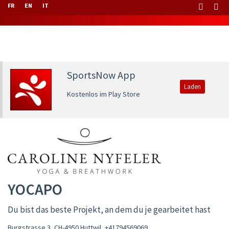
FR
EN
IT
SportsNow App
Laden
Kostenlos im Play Store
YOCAPO
Du bist das beste Projekt, an dem du je gearbeitet hast
Burgstrasse 3, CH-4950 Huttwil
,
+41794569069