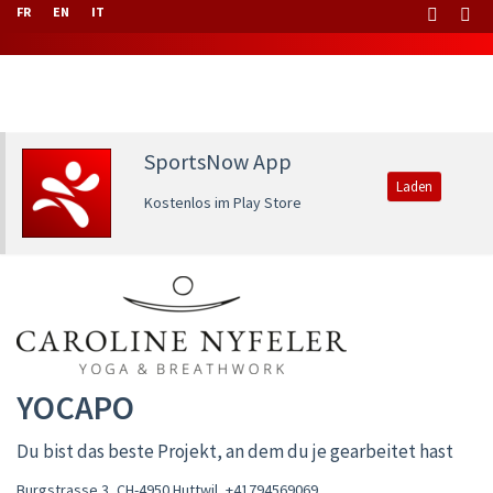
FR
EN
IT
SportsNow App
Laden
Kostenlos im Play Store
YOCAPO
Du bist das beste Projekt, an dem du je gearbeitet hast
Burgstrasse 3, CH-4950 Huttwil
,
+41794569069