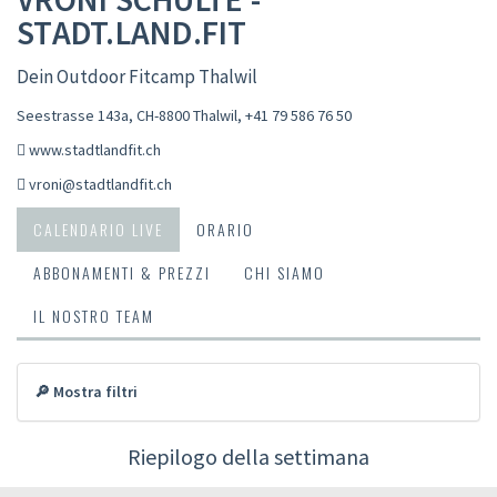
STADT.LAND.FIT
Dein Outdoor Fitcamp Thalwil
Seestrasse 143a, CH-8800 Thalwil
,
+41 79 586 76 50
www.stadtlandfit.ch
vroni@stadtlandfit.ch
CALENDARIO LIVE
ORARIO
ABBONAMENTI & PREZZI
CHI SIAMO
IL NOSTRO TEAM
🔎 Mostra filtri
Riepilogo della settimana