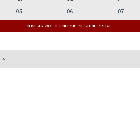
05
06
07
IN DIESER WOCHE FINDEN KEINE STUNDEN STATT.
io.