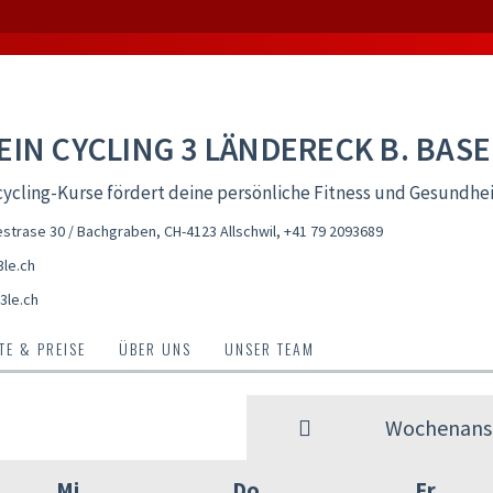
EIN CYCLING 3 LÄNDERECK B. BASE
ycling-Kurse fördert deine persönliche Fitness und Gesundhe
trase 30 / Bachgraben, CH-4123 Allschwil
,
+41 79 2093689
le.ch
3le.ch
E & PREISE
ÜBER UNS
UNSER TEAM
Wochenansi
Mi
Do
Fr