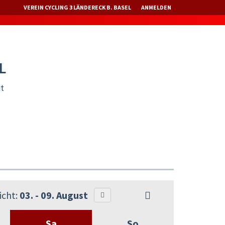
VEREIN CYCLING 3 LÄNDERECK B. BASEL
ANMELDEN
L
it
cht:
03. - 09. August
Sa
So