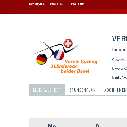
FRANÇAIS
ENGLISH
ITALIANO
VER
Indoorc
Gewerbes
www.c3
info@c
LIVE-KALENDER
STUNDENPLAN
ABONNEMENT
Mo
Di