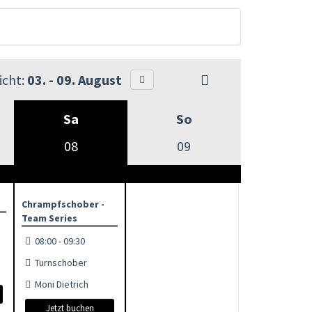
cht:
03. - 09. August
Sa
So
08
09
Chrampfschober -
Team Series
08:00 - 09:30
Turnschober
Moni Dietrich
Jetzt buchen