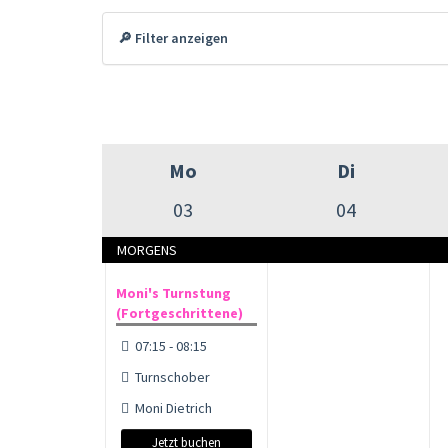
🔎 Filter anzeigen
Mo
Di
03
04
MORGENS
Moni's Turnstung
(Fortgeschrittene)
07:15 - 08:15
Turnschober
Moni Dietrich
Jetzt buchen