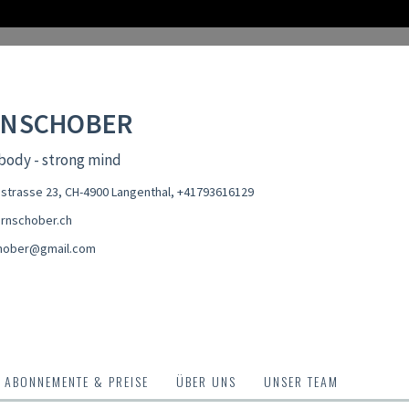
RNSCHOBER
body - strong mind
nstrasse 23, CH-4900 Langenthal
,
+41793616129
rnschober.ch
hober@gmail.com
ABONNEMENTE & PREISE
ÜBER UNS
UNSER TEAM