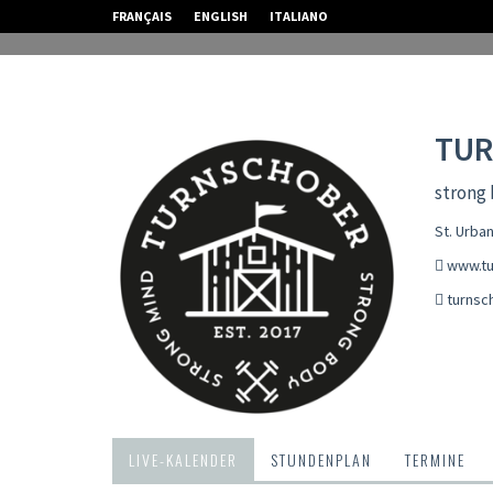
FRANÇAIS
ENGLISH
ITALIANO
TU
strong 
St. Urba
www.tu
turnsc
LIVE-KALENDER
STUNDENPLAN
TERMINE