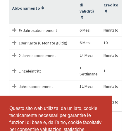
di
Credito
Abbonamento
validità
6 Mesi
Illimitato
½ Jahresabonnement
6 Mesi
10
10er Karte (6 Monate gültig)
24 Mesi
Illimitato
2 Jahresabonnement
1
1
Einzeleintritt
Settimane
12 Mesi
Illimitato
Jahresabonnement
KIDS ½ Jahresabonnement
6 Mesi
Illimitato
(Gültig bis und mit 16 Jahren)
Questo sito web utilizza, da un lato, cookie
Questo sito web utilizza, da un lato, cookie
tecnicamente necessari per garantire le
tecnicamente necessari per garantire le
KIDS 10er Karte (6 Monate
funzioni di base e, dall'altro, cookie facoltativi
funzioni di base e, dall'altro, cookie facoltativi
6 Mesi
10
gültig - Gültig bis und mit 16
per consentire valutazioni statistiche
per consentire valutazioni statistiche
Jahren)