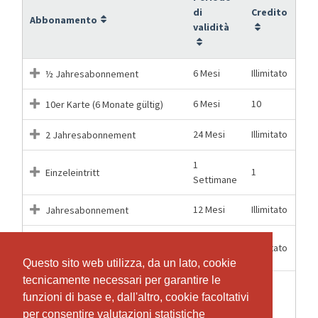
di
Credito
Abbonamento
validità
6 Mesi
Illimitato
½ Jahresabonnement
6 Mesi
10
10er Karte (6 Monate gültig)
24 Mesi
Illimitato
2 Jahresabonnement
1
1
Einzeleintritt
Settimane
12 Mesi
Illimitato
Jahresabonnement
KIDS ½ Jahresabonnement
6 Mesi
Illimitato
(Gültig bis und mit 16 Jahren)
Questo sito web utilizza, da un lato, cookie
Questo sito web utilizza, da un lato, cookie
tecnicamente necessari per garantire le
tecnicamente necessari per garantire le
KIDS 10er Karte (6 Monate
funzioni di base e, dall'altro, cookie facoltativi
funzioni di base e, dall'altro, cookie facoltativi
6 Mesi
10
gültig - Gültig bis und mit 16
per consentire valutazioni statistiche
per consentire valutazioni statistiche
Jahren)