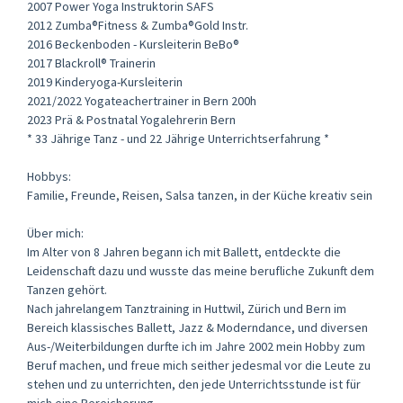
2007 Power Yoga Instruktorin SAFS
2012 Zumba®Fitness & Zumba®Gold Instr.
2016 Beckenboden - Kursleiterin BeBo®
2017 Blackroll® Trainerin
2019 Kinderyoga-Kursleiterin
2021/2022 Yogateachertrainer in Bern 200h
2023 Prä & Postnatal Yogalehrerin Bern
* 33 Jährige Tanz - und 22 Jährige Unterrichtserfahrung *
Hobbys:
Familie, Freunde, Reisen, Salsa tanzen, in der Küche kreativ sein
Über mich:
Im Alter von 8 Jahren begann ich mit Ballett, entdeckte die
Leidenschaft dazu und wusste das meine berufliche Zukunft dem
Tanzen gehört.
Nach jahrelangem Tanztraining in Huttwil, Zürich und Bern im
Bereich klassisches Ballett, Jazz & Moderndance, und diversen
Aus-/Weiterbildungen durfte ich im Jahre 2002 mein Hobby zum
Beruf machen, und freue mich seither jedesmal vor die Leute zu
stehen und zu unterrichten, den jede Unterrichtsstunde ist für
mich eine Bereicherung.