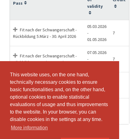
Pass
validity
05.03.2026
Fit nach der Schwangerschaft -
-
7
Rückbildung 5.März - 30. April 2026
01.05.2026
07.05.2026
Fit nach der Schwangerschaft -
-
7
Rückbildung 7. Mai - 25. Juni 2026
25.06.2026
This website uses, on the one hand,
This website uses, on the one hand,
13.08.2026
Fixkurs Rückbildung Kursstart 13.
technically necessary cookies to ensure
technically necessary cookies to ensure
-
7
August
basic functionalities and, on the other hand,
basic functionalities and, on the other hand,
08.10.2026
optional cookies to enable statistical
optional cookies to enable statistical
22.10.2026
evaluations of usage and thus improvements
evaluations of usage and thus improvements
Fixkurs Rückbildung Kursstart 22.
-
7
to the website. In your browser, you can
to the website. In your browser, you can
Oktober 26
04.12.2026
disable cookies in the settings at any time.
disable cookies in the settings at any time.
More information
More information