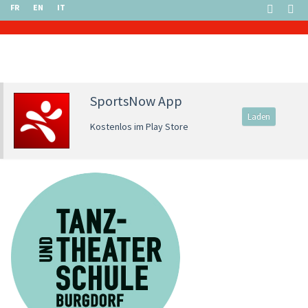
FR
EN
IT
SportsNow App
Laden
Kostenlos im Play Store