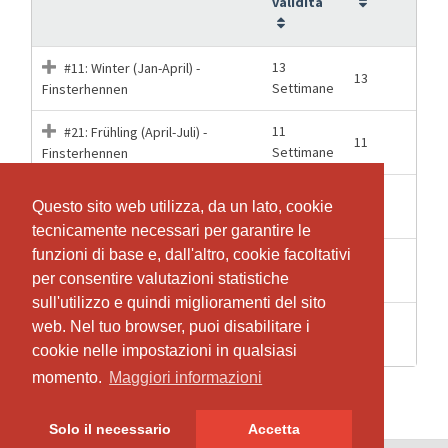
validità
13
#11: Winter (Jan-April) -
13
Settimane
Finsterhennen
11
#21: Frühling (April-Juli) -
11
Settimane
Finsterhennen
6
#31: Sommer (Aug-Sept) -
6
Questo sito web utilizza, da un lato, cookie
Questo sito web utilizza, da un lato, cookie
Settimane
Finsterhennen
tecnicamente necessari per garantire le
tecnicamente necessari per garantire le
funzioni di base e, dall'altro, cookie facoltativi
funzioni di base e, dall'altro, cookie facoltativi
10
#41: Herbst (Okt-Dez) -
10
per consentire valutazioni statistiche
per consentire valutazioni statistiche
Settimane
Finsterhennen
sull'utilizzo e quindi miglioramenti del sito
sull'utilizzo e quindi miglioramenti del sito
Jahresabo Zusatztraining
web. Nel tuo browser, puoi disabilitare i
web. Nel tuo browser, puoi disabilitare i
12 Mesi
40
Ballance - Finsterhennen
cookie nelle impostazioni in qualsiasi
cookie nelle impostazioni in qualsiasi
momento.
momento.
Maggiori informazioni
Maggiori informazioni
Solo il necessario
Solo il necessario
Accetta
Accetta