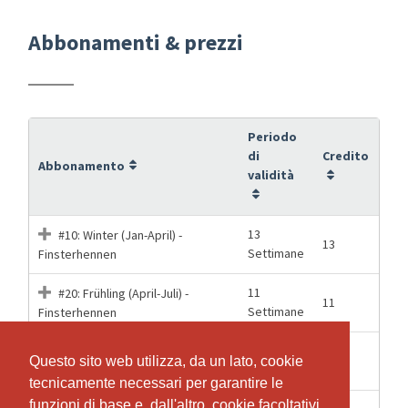
Abbonamenti & prezzi
Periodo
di
Credito
Abbonamento
validità
13
#10: Winter (Jan-April) -
13
Settimane
Finsterhennen
11
#20: Frühling (April-Juli) -
11
Settimane
Finsterhennen
6
#30: Sommer (Aug-Sept) -
6
Questo sito web utilizza, da un lato, cookie
Questo sito web utilizza, da un lato, cookie
Settimane
Finsterhennen
tecnicamente necessari per garantire le
tecnicamente necessari per garantire le
funzioni di base e, dall'altro, cookie facoltativi
funzioni di base e, dall'altro, cookie facoltativi