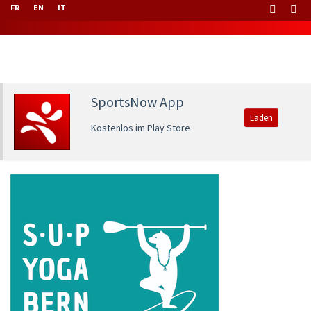
FR
EN
IT
SportsNow App
Laden
Kostenlos im Play Store