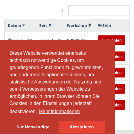
Aktion
Datum
Zeit
Workshop
09.08.2026
10:00 - 12:00
SUP Yoga
Auswählen
Diese Website verwendet einerseits
Diese Website verwendet einerseits
14.08.2026
18:00 - 20:00
SUP Yoga
Auswählen
technisch notwendige Cookies, um
technisch notwendige Cookies, um
grundlegende Funktionen zu gewährleisten,
grundlegende Funktionen zu gewährleisten,
15.08.2026
10:00 - 12:00
SUP Yoga
Auswählen
und andererseits optionale Cookies, um
und andererseits optionale Cookies, um
statistische Auswertungen der Nutzung und
statistische Auswertungen der Nutzung und
22.08.2026
10:00 - 12:00
SUP Yoga
Auswählen
somit Verbesserungen der Website zu
somit Verbesserungen der Website zu
ermöglichen. In Ihrem Browser können Sie
ermöglichen. In Ihrem Browser können Sie
Cookies in den Einstellungen jederzeit
Cookies in den Einstellungen jederzeit
28.08.2026
18:00 - 20:00
SUP YOga
Auswählen
deaktivieren.
deaktivieren.
Mehr Informationen
Mehr Informationen
Nur Notwendige
Nur Notwendige
Akzeptieren
Akzeptieren