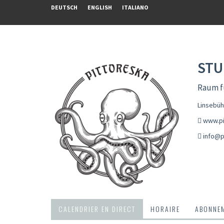
DEUTSCH
ENGLISH
ITALIANO
STU
Raum f
Linsebüh
www.pi
info@p
CALENDRIER EN DIRECT
HORAIRE
ABONNEM