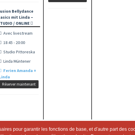
usion Bellydance
asics mit Linda –
TUDIO / ONLINE
Avec livestream
18:45 - 20:00
Studio Pittoreska
Linda Müntener
Ferien Amanda +
Linda
Réserver maintenant
ires pour garantir les fonctions de base, et d'autre part des co
ires pour garantir les fonctions de base, et d'autre part des co