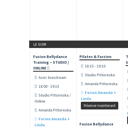
LE SOIR
Fusion Bellydance
Pilates & Faszien
T
Training – STUDIO /
S
18:15 - 19:10
ONLINE
Studio Pittoreska
Avec livestream
Amanda Pittoreska
18:00 - 19:15
Ferien Amanda +
Studio Pittoreska /
Linda
Online
Réserver maintenant
Amanda Pittoreska
Ferien Amanda +
Fusion Bellydance
Linda