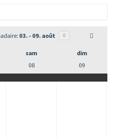
adaire:
03. - 09. août
sam
dim
08
09