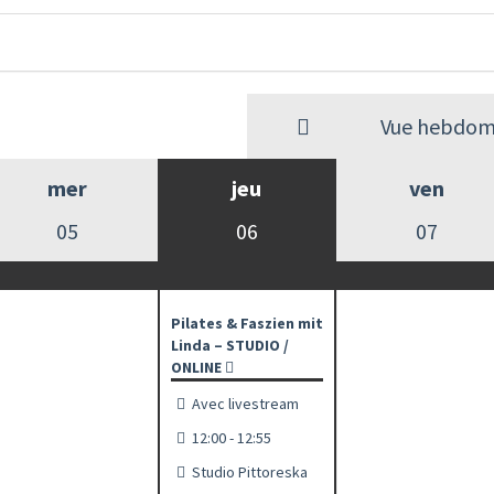
Vue hebdom
mer
jeu
ven
05
06
07
Pilates & Faszien mit
Linda – STUDIO /
ONLINE
Avec livestream
12:00 - 12:55
Studio Pittoreska