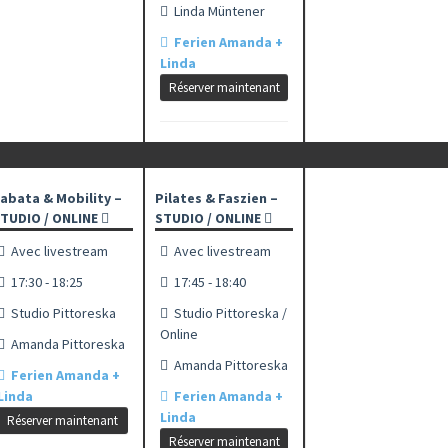
Linda Müntener
Ferien Amanda +
Linda
Réserver maintenant
abata & Mobility –
Pilates & Faszien –
TUDIO / ONLINE
STUDIO / ONLINE
Avec livestream
Avec livestream
17:30 - 18:25
17:45 - 18:40
Studio Pittoreska
Studio Pittoreska /
Online
Amanda Pittoreska
Amanda Pittoreska
Ferien Amanda +
Linda
Ferien Amanda +
Linda
Réserver maintenant
Réserver maintenant