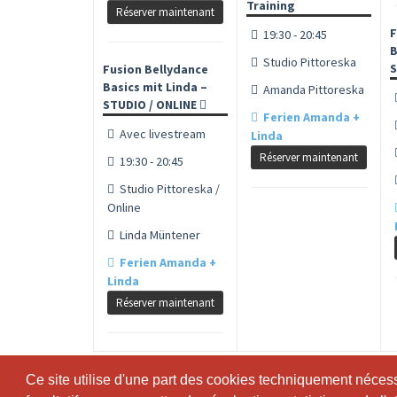
Training
Réserver maintenant
F
19:30 - 20:45
B
Studio Pittoreska
S
Fusion Bellydance
Basics mit Linda –
Amanda Pittoreska
STUDIO / ONLINE
Ferien Amanda +
Avec livestream
Linda
Réserver maintenant
19:30 - 20:45
Studio Pittoreska /
Online
Linda Müntener
Ferien Amanda +
Linda
Réserver maintenant
Ce site utilise d'une part des cookies techniquement nécessa
Ce site utilise d'une part des cookies techniquement nécessa