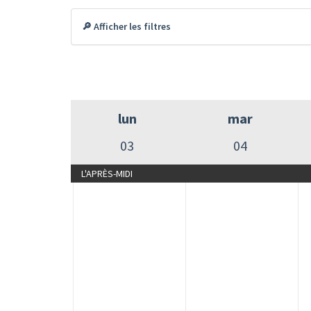
🔎 Afficher les filtres
lun
mar
03
04
L'APRÈS-MIDI